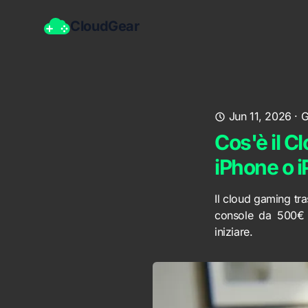
CloudGear
Jun 11, 2026
·
G
Cos'è il C
iPhone o i
Il cloud gaming tr
console da 500€
iniziare.