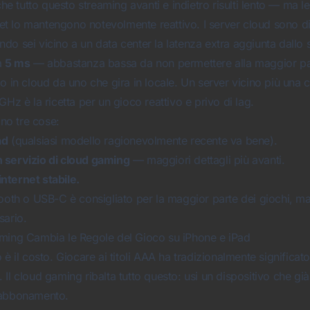
 che tutto questo streaming avanti e indietro risulti lento — ma 
net lo mantengono notevolmente reattivo. I server cloud sono distr
do sei vicino a un data center la latenza extra aggiunta dallo
a
5 ms
— abbastanza bassa da non permettere alla maggior part
o in cloud da uno che gira in locale. Un server vicino più una
GHz è la ricetta per un gioco reattivo e privo di lag.
ono tre cose:
ad
(qualsiasi modello ragionevolmente recente va bene).
 servizio di cloud gaming
— maggiori dettagli più avanti.
nternet stabile.
tooth o USB-C è consigliato per la maggior parte dei giochi, m
sario.
ming Cambia le Regole del Gioco su iPhone e iPad
 è il costo. Giocare ai titoli AAA ha tradizionalmente significa
Il cloud gaming ribalta tutto questo: usi un dispositivo che gi
 abbonamento.