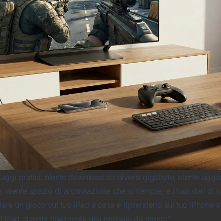
aggi pratici: niente download da diversi gigabyte, niente aggi
, niente spazio di archiviazione che si riempie, e i tuoi dati di
ziare un gioco sul tuo iPad a casa e riprenderlo sul tuo iPhone 
“l’iPad diventa finalmente una console da gioco.”