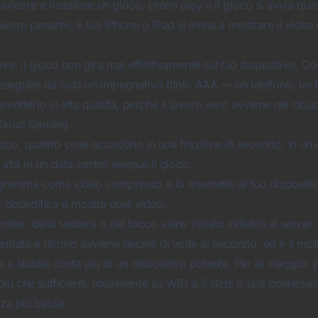
caricare e installare un gioco, premi play e il gioco si avvia qu
l lavoro pesante; il tuo iPhone o iPad si limita a mostrare il video 
ave: il gioco non gira mai effettivamente sul tuo dispositivo. C
seguire da solo un impegnativo titolo AAA — un telefono, un t
smetterlo in alta qualità, perché il lavoro vero avviene nel clou
Cloud Gaming
oco, quattro cose accadono in una frazione di secondo, in un c
 alta in un data center esegue il gioco.
gramma come video compresso e lo trasmette al tuo dispositiv
d decodifica e mostra quel video.
roller, della tastiera o del tocco viene inviato indietro al server.
ndata e ritorno avviene decine di volte al secondo, ed è il mot
e stabile conta più di un dispositivo potente. Per la maggior pa
iù che sufficienti, idealmente su WiFi a 5 GHz o una connessi
nza più bassa.