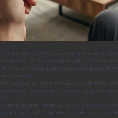
osta da 1.500€ a 2.500€ o più. Uno Steam Deck va dai 549€ 
h costa 349€. Ma c’è una potente macchina da gioco che possi
one o iPad. Con il cloud gaming, può giocare agli stessi titoli 
 nuovo hardware.
ermine “cloud gaming” ma non eri sicuro di cosa significhi o se n
a esattamente come funziona, quanto costa e come iniziare a 
ming?
permette di giocare a interi titoli PC e console che girano su po
engono trasmessi sul tuo dispositivo come video — pensa a Netf