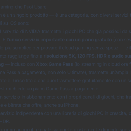
 Gaming che Puoi Usare
 è un singolo prodotto — è una categoria, con diversi servizi tr
li su iOS sono:
l servizio di NVIDIA trasmette i giochi PC che già possiedi da
 È l’
unico servizio importante con un piano gratuito
(con sess
do più semplice per provare il cloud gaming senza spese — e i
nto raggiunge fino a
risoluzione 5K, 120 FPS, HDR e audio su
ng
— incluso con
Xbox Game Pass
(lo streaming in cloud ora 
me Pass a pagamento, non solo Ultimate), trasmette un’ampia li
nite
è l’unico titolo che puoi trasmettere gratuitamente con un 
l resto richiede un piano Game Pass a pagamento.
 servizio in abbonamento con i propri canali di giochi, che tra
e e bitrate che offre, anche su iPhone.
rvizio indipendente con una libreria di giochi PC in crescita, c
HDR.
proprio account, e quale sia quello giusto per te dipende sopra