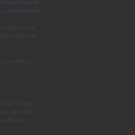
asi istantaneamente.
e a inviare indietro
osì, hardware che
ablet, un vecchio
d.
iclo continuo:
o.
ivo per cui una
rte dei servizi,
one Ethernet