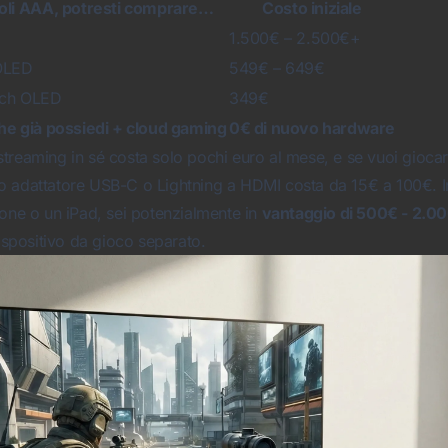
itoli AAA, potresti comprare…
Costo iniziale
1.500€ – 2.500€+
OLED
549€ – 649€
tch OLED
349€
che già possiedi + cloud gaming
0€ di nuovo hardware
treaming in sé costa solo pochi euro al mese, e se vuoi gioca
 adattatore USB-C o Lightning a HDMI costa da 15€ a 100€. In 
hone o un iPad, sei potenzialmente in
vantaggio di 500€ - 2.0
dispositivo da gioco separato.