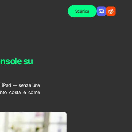
Scarica
onsole su
 o iPad — senza una
nto costa e come