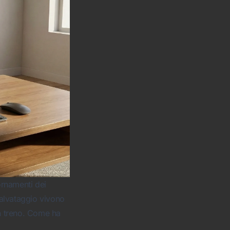
ornamenti dei
 salvataggio vivono
in treno. Come ha