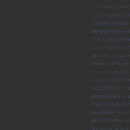
I Servizi di Cloud
Il cloud gaming non
principali disponibi
GeForce NOW
— i
l’Epic Games Store.
che lo rende il mo
Ultimate a pagame
Xbox Cloud Gami
qualsiasi piano Ga
console e PC.
Fort
Microsoft; tutto i
Amazon Luna
— un
massima risoluzion
Boosteroid
— un se
4K e 120 FPS
con 
Ognuno richiede il 