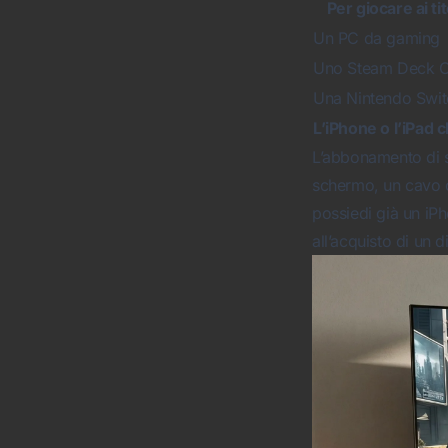
Per giocare ai t
Un PC da gaming
Uno Steam Deck 
Una Nintendo Swi
L’iPhone o l’iPad 
L’abbonamento di s
schermo, un cavo o
possiedi già un iP
all’acquisto di un 