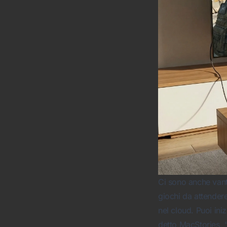
Ci sono anche vant
giochi da attendere
nel cloud. Puoi ini
detto
MacStories
, 