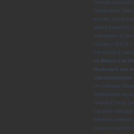
Potresti aspettarti
infrastrutture inter
mondo, quindi quan
essere bassa fino 
distinguere un gioc
cablata o WiFi a 5 
Per iniziare ti serv
Un iPhone o un iP
Un account con un
Una connessione i
Un controller Blue
strettamente neces
Perché il Cloud Ga
Il grande vantaggio
hardware dedicato. 
invece un piccolo