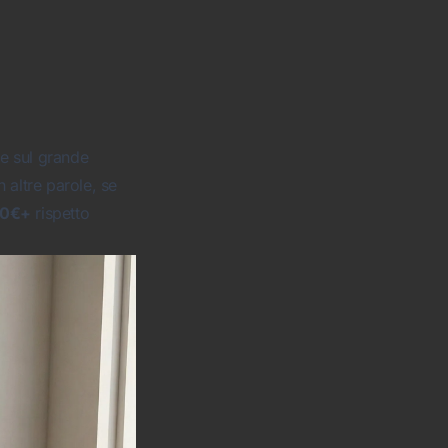
re sul grande
altre parole, se
00€+
rispetto