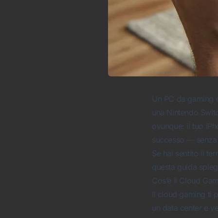
Un PC da gaming c
una Nintendo Switc
ovunque: il tuo iPh
successo — senza
Se hai sentito il t
questa guida spieg
Cos’è il Cloud Ga
Il cloud gaming ti 
un data center e v