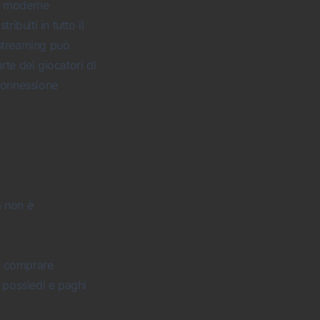
le moderne
ibuiti in tutto il
 streaming può
e dei giocatori di
 connessione
a non è
to comprare
à possiedi e paghi