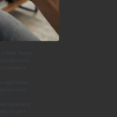
ai 649€. Persino
edi già e porti
PC e console di
e valga la pena,
giocare su iOS.
tenti computer in
lix, ma per i