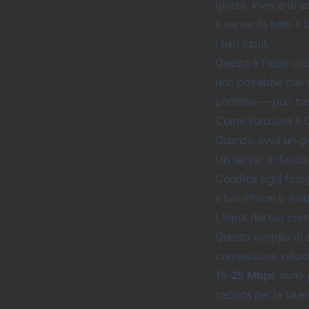
giochi. Invece di s
Il server fa tutto i
i tuoi input.
Questa è l’idea chi
non potrebbe mai e
portatile — può tra
Come Funziona il 
Quando avvii un gi
Un server di fascia
Codifica ogni foto
Il tuo iPhone o iPa
L’input del tuo cont
Questo viaggio di a
connessione veloce 
15-25 Mbps
sono p
cablata per la late