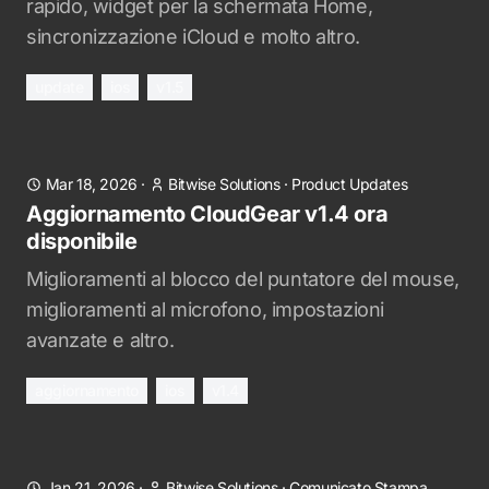
rapido, widget per la schermata Home,
sincronizzazione iCloud e molto altro.
update
ios
v1.5
Mar 18, 2026
·
Bitwise Solutions
·
Product Updates
Aggiornamento CloudGear v1.4 ora
disponibile
Miglioramenti al blocco del puntatore del mouse,
miglioramenti al microfono, impostazioni
avanzate e altro.
aggiornamento
ios
v1.4
Jan 21, 2026
·
Bitwise Solutions
·
Comunicato Stampa