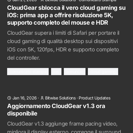
CloudGear sblocca il vero cloud gaming su
iOS: prima app a offrire risoluzione 5K,
supporto completo del mouse e HDR
CloudGear supera i limiti di Safari per portare il
cloud gaming di qualità desktop sui dispositivi
iOS con 5K, 120fps, HDR e supporto completo
del controller.
comunicato stampa
ios
annuncio
cloud gaming
Jan 16, 2026
·
Bitwise Solutions
·
Product Updates
Aggiornamento CloudGear v1.3 ora
disponibile
CloudGear v1.3 aggiunge frame pacing video,
migliora il display esterno, corregge il surround