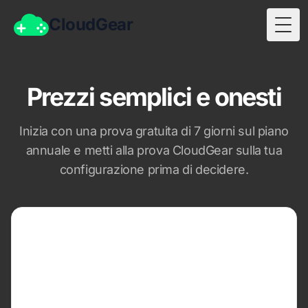
CloudGear
Togg
Prezzi semplici e onesti
Inizia con una prova gratuita di 7 giorni sul piano
annuale e metti alla prova CloudGear sulla tua
configurazione prima di decidere.
MENSILE
1,99 USD
al mese