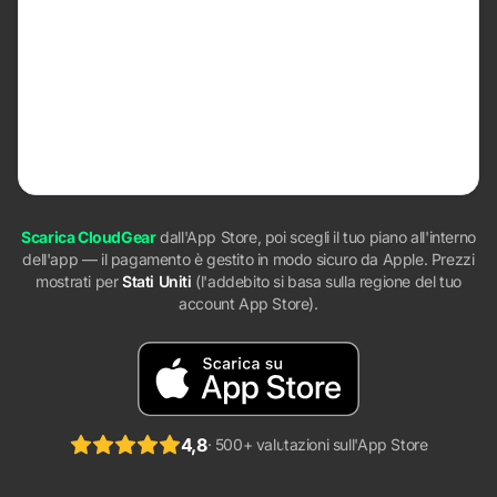
39,99 USD
pagamento unico
Si ripaga in ~2.7 anni rispetto all'annuale
Paga una volta, è tuo per sempre. Nessun addebito
ricorrente, mai.
Scarica CloudGear
dall'App Store, poi scegli il tuo piano all'interno
dell'app — il pagamento è gestito in modo sicuro da Apple. Prezzi
mostrati per
Stati Uniti
(l'addebito si basa sulla regione del tuo
account App Store).
4,8
· 500+ valutazioni sull'App Store