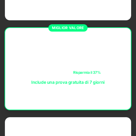
Massima flessibilità. Abbonati quando ti serve e annulla in
qualsiasi momento.
MIGLIOR VALORE
ANNUALE
14,99 USD
all'anno
≈ 1,25 USD / mese
Risparmia il 37%
Include una prova gratuita di 7 giorni
Il miglior rapporto qualità-prezzo per i giocatori abituali —
accesso ininterrotto al costo annuale più basso.
A VITA