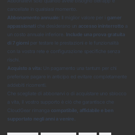
Abbonatevi solo quando avete bisogno dell’app e
cancellate in qualsiasi momento.
Abbonamento annuale:
Il miglior valore per i
gamer
appassionati
che desiderano un
accesso ininterrotto
a
un costo annuale inferiore.
Include una prova gratuita
di 7 giorni
per testare le prestazioni e le funzionalità
con la vostra rete e configurazione specifiche senza
rischi.
Acquisto a vita:
Un pagamento una tantum per chi
preferisce pagare in anticipo ed evitare completamente
addebiti ricorrenti.
Che scegliate di abbonarvi o di acquistare uno sblocco
a vita, il vostro supporto è ciò che garantisce che
CloudGear rimanga
compatibile, affidabile e ben
supportato negli anni a venire.