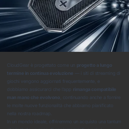
CloudGear è progettato come un
progetto a lungo
termine in continua evoluzione
— i siti di streaming di
giochi vengono aggiornati frequentemente, e
dobbiamo assicurarci che l’app
rimanga compatibile
man mano che evolvono
, continuando anche a fornire
le molte nuove funzionalità che abbiamo pianificato
nella nostra roadmap.
In un mondo ideale, offriremmo un acquisto una tantum