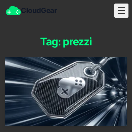
CloudGear
Togg
Tag: prezzi