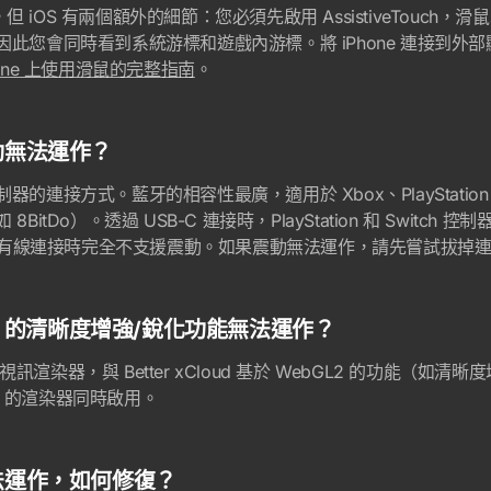
，但 iOS 有兩個額外的細節：您必須先啟用 AssistiveTouch，滑
您會同時看到系統游標和遊戲內游標。將 iPhone 連接到外部顯
one 上使用滑鼠的完整指南
。
動無法運作？
連接方式。藍牙的相容性最廣，適用於 Xbox、PlayStation 
itDo）。透過 USB-C 連接時，PlayStation 和 Switc
制器在有線連接時完全不支援震動。如果震動無法運作，請先嘗試拔掉
loud 的清晰度增強/銳化功能無法運作？
訂視訊渲染器，與 Better xCloud 基於 WebGL2 的功能（
ar 的渲染器同時啟用。
法運作，如何修復？