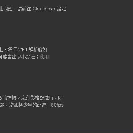
題，請前往 CloudGear 設定
，選擇 21:9 解析度如
差異，可能會出現小黑邊；使用
導致的掉幀。沒有影格配速時，即
，增加極少量的延遲（60fps