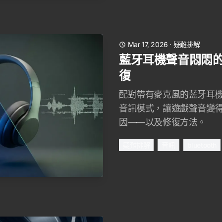
Mar 17, 2026
·
疑難排解
藍牙耳機聲音悶悶的？
復
配對帶有麥克風的藍牙耳機，
音訊模式，讓遊戲聲音變
因——以及修復方法。
疑難排解
音訊
bluetooth