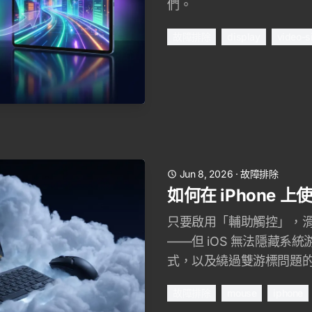
們。
故障排除
display
video-s
Jun 8, 2026
·
故障排除
如何在 iPhone 
只要啟用「輔助觸控」，滑鼠
——但 iOS 無法隱藏系
式，以及繞過雙游標問題
故障排除
mouse
iphone