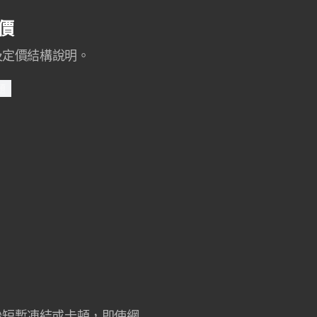
定價
及定價結構說明。
題
 秒短暫凍結或卡頓，即使網