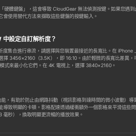
「硬體鍵盤」，這會導致 CloudGear 無法偵測按鍵。如果您遇到此問
它會使用替代方法來擷取這些鍵盤的按鍵輸入。
NOW 中設定自訂解析度？
的解析度集合進行串流，請選擇與您裝置最接近的長寬比。在 iPhone 上
 上，選擇 3456×2160（3.5K），即 16:10。由於輕微的長寬比
整模式來最小化它們。在 4K 電視上，選擇 3840×2160。
ar 的功能，有助於防止由網路抖動（視訊影格到達時間的微小波動）
能導致明顯的卡頓。影格配速透過緩衝額外一個影格來平滑這些問題
 時 8.3 毫秒），換取明顯更流暢的播放效果。