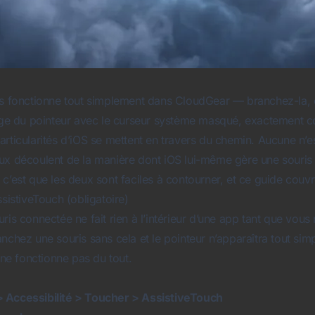
is fonctionne tout simplement dans CloudGear — branchez-la, 
lage du pointeur avec le curseur système masqué, exactement
rticularités d’iOS se mettent en travers du chemin. Aucune n’es
ux découlent de la manière dont iOS lui-même gère une souris 
c’est que les deux sont faciles à contourner, et ce guide couvr
ssistiveTouch (obligatoire)
ris connectée ne fait rien à l’intérieur d’une app tant que vous 
anchez une souris sans cela et le pointeur n’apparaîtra tout s
s ne fonctionne pas du tout.
 Accessibilité > Toucher > AssistiveTouch