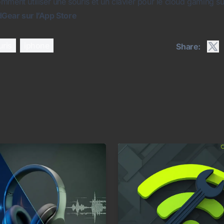
mment utiliser une souris et un clavier pour le cloud gaming su
Gear sur l’App Store
uris
iphone
Share: