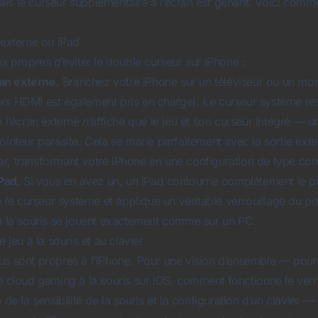
is le curseur supplémentaire à l’écran est gênant. Voici comm
 externe ou iPad
ns propres d’éviter le double curseur sur iPhone :
an externe.
Branchez votre iPhone sur un téléviseur ou un mo
rs HDMI est également pris en charge). Le curseur système rest
e l’écran externe n’affiche que le jeu et son curseur intégré — 
ointeur parasite. Cela se marie parfaitement avec la sortie exte
r, transformant votre iPhone en une configuration de type con
iPad.
Si vous en avez un, un iPad contourne complètement le p
e curseur système et applique un véritable verrouillage du poi
 à la souris se jouent exactement comme sur un PC.
e jeu à la souris et au clavier
us sont propres à l’iPhone. Pour une vision d’ensemble — pour
de cloud gaming à la souris sur iOS, comment fonctionne le verr
 de la sensibilité de la souris et la configuration d’un clavier 