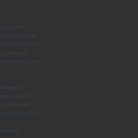
ux apps tant
e souris au reste
se comporte comme
s ce que vous
rect au lieu d’une
les apps à
opre curseur ou
e l’iPhone qui
e et verrouiller la
a restent