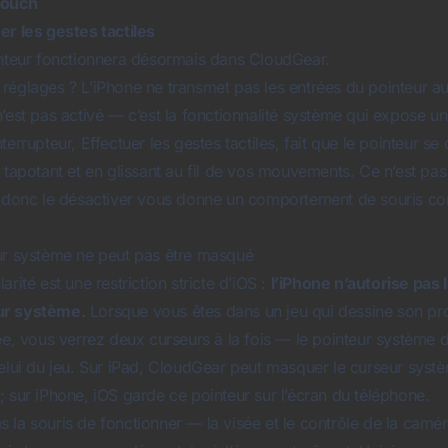
Touch
er les gestes tactiles
inteur fonctionnera désormais dans CloudGear.
réglages ? L’iPhone ne transmet pas les entrées du pointeur a
’est pas activé — c’est la fonctionnalité système qui expose un
nterrupteur,
Effectuer les gestes tactiles
, fait que le pointeur 
n tapotant et en glissant au fil de vos mouvements. Ce n’est pa
, donc le désactiver vous donne un comportement de souris cor
ur système ne peut pas être masqué
rité est une restriction stricte d’iOS :
l’iPhone n’autorise pas 
ur système.
Lorsque vous êtes dans un jeu qui dessine son pr
ée, vous verrez deux curseurs à la fois — le pointeur système d
elui du jeu. Sur iPad, CloudGear peut masquer le curseur systèm
 sur iPhone, iOS garde ce pointeur sur l’écran du téléphone.
 la souris de fonctionner — la visée et le contrôle de la camér