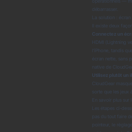
opérationnels — ma
débarrasser.
La solution : écran
Il existe deux faço
Connectez un écr
HDMI (Lightning ve
l’iPhone, tandis qu
écran nette, sans p
native de CloudGea
Utilisez plutôt un 
CloudGear masque l
sorte que les jeux
En savoir plus sur l
Les étapes ci-dess
pas du tout faire 
pointeur, le réglage