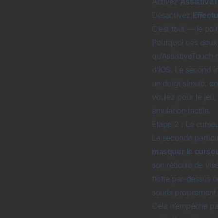
Activez
Assistive
Désactivez
Effectu
C’est tout — le po
Pourquoi ces deux 
qu’AssistiveTouch n
d’iOS. Le second i
un doigt simulé, e
voulez pour le jeu
émulation tactile.
Étape 2 : Le curse
La seconde particula
masquer le curse
son réticule de vis
flotte par-dessus c
souris proprement ;
Cela n’empêche pas