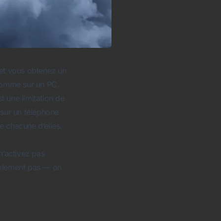
et vous obtenez un
 comme sur un PC.
t une limitation de
sur un téléphone.
e chacune d’elles.
n’activez pas
implement pas — on