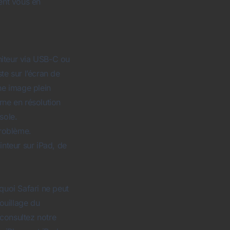
ent vous en
niteur via USB-C ou
e sur l’écran de
une image plein
rne en résolution
sole.
roblème.
nteur sur iPad, de
quoi Safari ne peut
ouillage du
— consultez notre