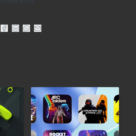
r iPhone et iPad
.