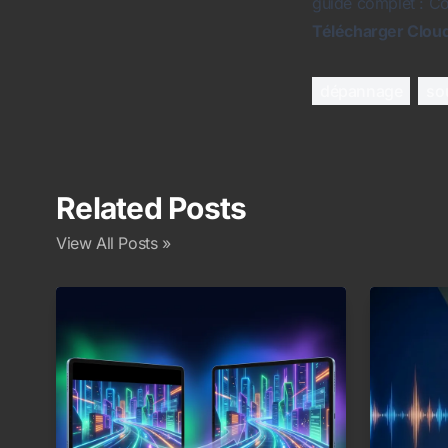
guide complet :
Co
Télécharger Cloud
dépannage
so
Related Posts
View All Posts »