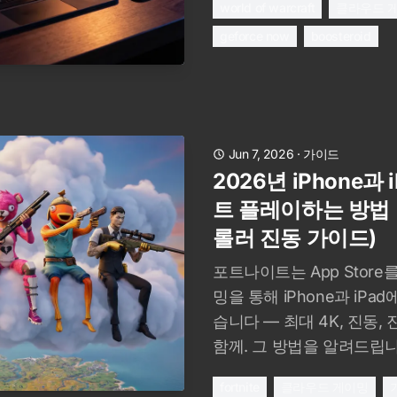
world of warcraft
클라우드 
geforce now
boosteroid
Jun 7, 2026
·
가이드
2026년 iPhone과
트 플레이하는 방법 (
롤러 진동 가이드)
포트나이트는 App Stor
밍을 통해 iPhone과 iP
습니다 — 최대 4K, 진동,
함께. 그 방법을 알려드립니
fortnite
클라우드 게이밍