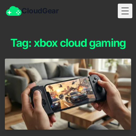
CloudGear
Togg
Tag: xbox cloud gaming