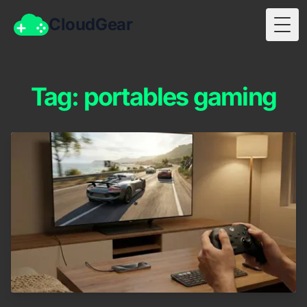
CloudGear
Togg
Tag: portables gaming