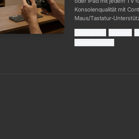
oder iPad mit jedem TV f
Konsolenqualität mit Cont
Maus/Tastatur-Unterstüt
cloud gaming
anleitung
e
portables gaming