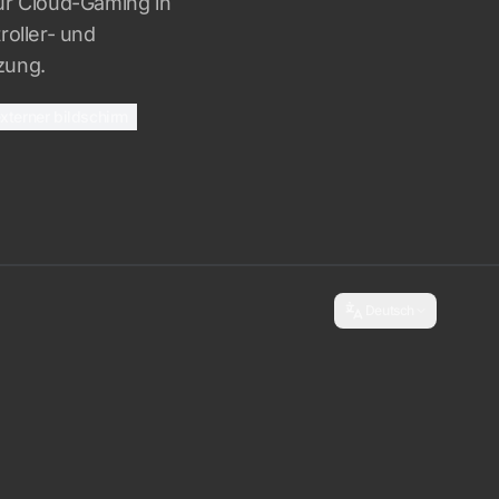
ür Cloud-Gaming in
roller- und
zung.
xterner bildschirm
Deutsch