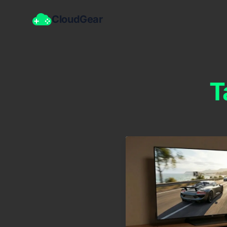
CloudGear
T