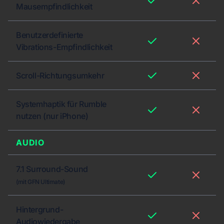
Mausempfindlichkeit
Benutzerdefinierte
Vibrations-Empfindlichkeit
Scroll-Richtungsumkehr
Systemhaptik für Rumble
nutzen (nur iPhone)
AUDIO
7.1 Surround-Sound
(mit GFN Ultimate)
Hintergrund-
Audiowiedergabe