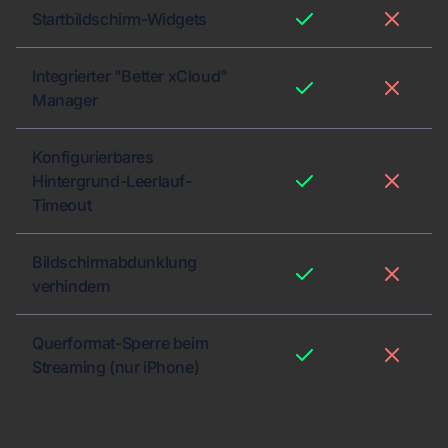
Startbildschirm-Widgets
Integrierter "Better xCloud"
Manager
Konfigurierbares
Hintergrund-Leerlauf-
Timeout
Bildschirmabdunklung
verhindern
Querformat-Sperre beim
Streaming (nur iPhone)