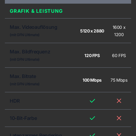
GRAFIK & LEISTUNG
Max. Videoauflösung
1600 x
5120 x 2880
1200
(mit GFN Ultimate)
Max. Bildfrequenz
120 FPS
60 FPS
(mit GFN Ultimate)
Max. Bitrate
100 Mbps
75 Mbps
(mit GFN Ultimate)
HDR
10-Bit-Farbe
Latenzarmes Rendering