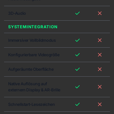
3D-Audio
SYSTEMINTEGRATION
Immersiver Vollbildmodus
Konfigurierbare Videogröße
Aufgeräumte Oberfläche
Native Auflösung auf
externem Display & AR-Brille
Schnellstart-Lesezeichen