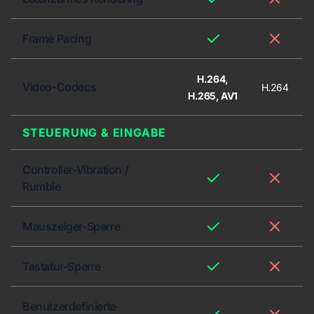
Frame Pacing
H.264,
Video-Codecs
H.264
H.265, AV1
STEUERUNG & EINGABE
Controller-Vibration /
Rumble
Mauszeiger-Sperre
Tastatur-Sperre
Benutzerdefinierte