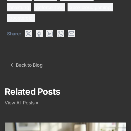
anleitung
geforce now
xbox cloud gaming
boosteroid
Share:
Back to Blog
Related Posts
View All Posts »