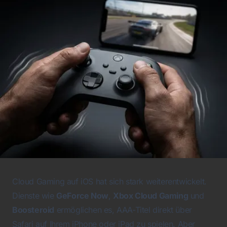
Cloud Gaming auf iOS hat sich stark weiterentwickelt.
Dienste wie
GeForce Now
,
Xbox Cloud Gaming
und
Boosteroid
ermöglichen es, AAA-Titel direkt über
Safari auf Ihrem iPhone oder iPad zu spielen. Aber