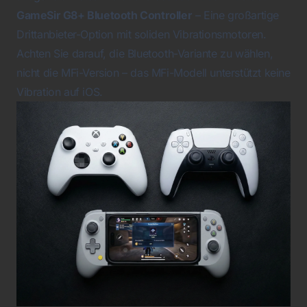
GameSir G8+ Bluetooth Controller
– Eine großartige
Drittanbieter-Option mit soliden Vibrationsmotoren.
Achten Sie darauf, die Bluetooth-Variante zu wählen,
nicht die MFi-Version – das MFi-Modell unterstützt keine
Vibration auf iOS.