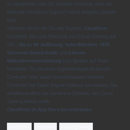
zu überprüfen oder für schnelle Sessions, aber der
fehlende Vibrations-Support macht längeres Spielen
hohl.
Vibration ist nur ein Teil des Puzzles.
CloudGear
erschließt das volle Potenzial von Cloud Gaming auf
iOS –
bis zu 4K Auflösung
,
hohe Bildraten
,
HDR
,
Surround-Sound-Audio
und
externe
Bildschirmunterstützung
zum Spielen auf Ihrem
Fernseher. Ob Sie einen eigenständigen Bluetooth-
Controller oder einen formschlüssigen mobilen
Controller mit Taptic Engine Fallback verwenden, Sie
erhalten endlich das immersive Erlebnis, das Cloud
Gaming bieten sollte.
CloudGear im App Store herunterladen
controller
vibration
cloud gaming