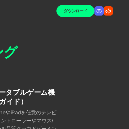
ダウンロード
ング
dをポータブルゲーム機
年ガイド）
PhoneやiPadを任意のテレビ
ントローラーやマウス/
ール品質クラウドゲーミン