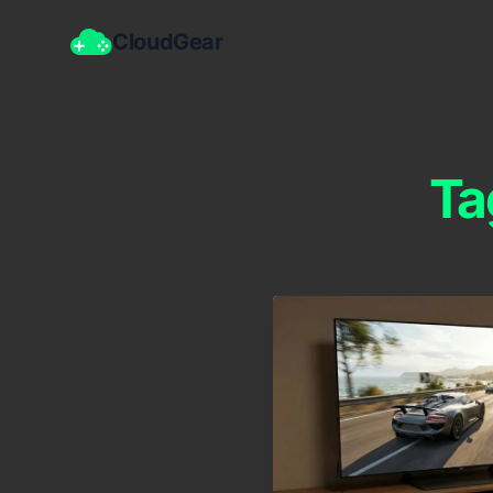
CloudGear
T