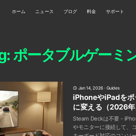
ホーム
ニュース
ブログ
料金
サポート
ag: ポータブルゲーミ
Jan 14, 2026
·
Guides
iPhoneやiPa
に変える（2026
Steam Deckは不要 - i
やモニターに接続して、コ
キーボード対応のコンソ