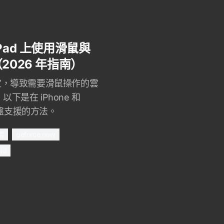
 iPad 上使用滑鼠與
026 年指南）
標鎖定，導致需要滑鼠操作的雲
以下是在 iPhone 和
鍵盤支援的方法。
南
geforce now
id