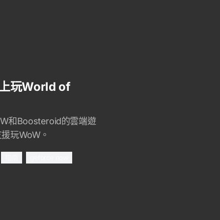
玩World of
W和Boosteroid的雲端遊
支援玩WoW。
指南
geforce now