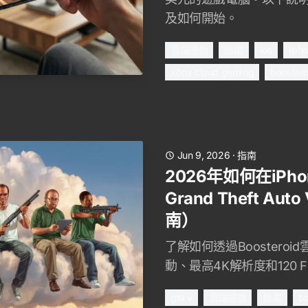
及如何開始。
雲端遊戲
指南
ios
iph
xbox cloud gaming
boostero
Jun 9, 2026
·
指南
2026年如何在iPho
Grand Theft Au
南）
了解如何透過Boosteroi
動、最高4K解析度和120 F
gta v
雲端遊戲
指南
bo