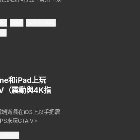
one
ipad
geforce now
id
ne和iPad上玩
to V（震動與4K指
d雲端遊戲在iOS上以手把震
PS來玩GTA V。
osteroid