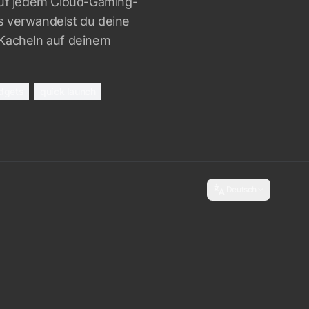
auf jedem Cloud-Gaming-
s verwandelst du deine
-Kacheln auf deinem
dgets
quick launch
Deutsch