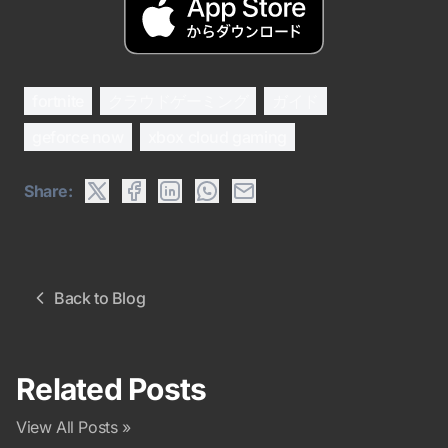
fortnite
クラウドゲーミング
ガイド
geforce now
xbox cloud gaming
Share:
Back to Blog
Related Posts
View All Posts »