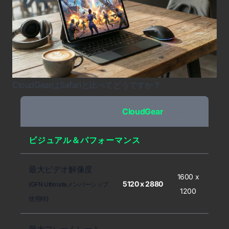
CloudGearはSafariと比べてどうですか？
CloudGear
Safari
ビジュアル＆パフォーマンス
最大ビデオ解像度
1600 x
5120 x 2880
(GFN Ultimateメンバーシップ
1200
使用時)