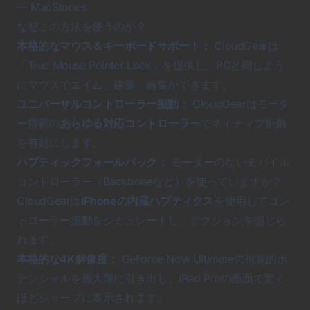
—
MacStories
なぜこの方法を使うのか？
本格的なマウス＆キーボードサポート：
CloudGearは
「True Mouse Pointer Lock」を提供し、PCと同じよう
にマウスでエイム、建築、編集ができます。
ユニバーサルコントローラー振動：
CloudGearはモータ
ー搭載の
あらゆる対応コントローラー
でネイティブ振動
を有効にします。
ハプティックフォールバック：
モーターのないモバイル
コントローラー（Backboneなど）を使っていますか？
CloudGearは
iPhoneの内蔵ハプティクス
を使用してコン
トローラー振動をシミュレートし、アクションを感じら
れます。
本格的な4K解像度：
GeForce Now Ultimateの視覚的ポ
テンシャルを最大限に引き出し、iPad Proの画面で驚く
ほどシャープに表示されます。