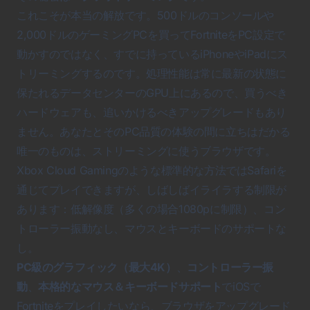
これこそが本当の解放です。500ドルのコンソールや
2,000ドルのゲーミングPCを買って
Fortnite
をPC設定で
動かすのではなく、すでに持っているiPhoneやiPadにス
トリーミングするのです。処理性能は常に最新の状態に
保たれるデータセンターのGPU上にあるので、買うべき
ハードウェアも、追いかけるべきアップグレードもあり
ません。あなたとそのPC品質の体験の間に立ちはだかる
唯一のものは、ストリーミングに使うブラウザです。
Xbox Cloud Gamingのような標準的な方法ではSafariを
通じてプレイできますが、しばしばイライラする制限が
あります：低解像度（多くの場合1080pに制限）、コン
トローラー振動なし、マウスとキーボードのサポートな
し。
PC級のグラフィック（最大4K）
、
コントローラー振
動
、
本格的なマウス＆キーボードサポート
でiOSで
Fortnite
をプレイしたいなら、ブラウザをアップグレード