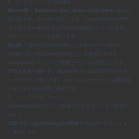
2. コントローラーと周辺機器
iPhone用：
Backbone One
や
Razer Kishi Ultra
が優れた
選択肢です。モーターがなくても、CloudGearの
ハプテ
ィックフォールバック
がiPhoneの振動エンジンを使用し
てフィードバックを提供します。
iPad用：
標準的なBluetoothコントローラー（Xbox
Series X/S、PS5 DualSenseなど）を使用できます。
CloudGearがネイティブ振動モーターを有効にします。
マウス＆キーボード：
BluetoothまたはUSB-Cのキーボ
ード/マウスが使えます。メカニカルキーボードは建築時
のタクタイルな応答に最適です。
3. 「コンソール」モード
iPhoneやiPadがテレビに映像出力できることをご存知で
すか？
USB-CまたはLightning to HDMI
アダプターをデバイス
に接続します。