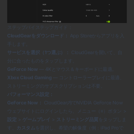
ステップバイステップガイド：
CloudGearをダウンロード：
App Store
からアプリを入
手します。
サービスを選択（1つ選ぶ）：
CloudGearを開いて、自
分に合ったものをタップします。
GeForce Now
— 4Kとマウス＆キーボードに最適。
Xbox Cloud Gaming
— コントローラープレイに最適、
ストリーミングのサブスクリプションは不要。
パフォーマンス設定：
GeForce Now：
CloudGear
内
でNVIDIA GeForce Now
ウェブサイトにログインしたら、メニュー（≡）ボタン >
設定
>
ゲームプレイ
>
ストリーミング品質
をタップしま
す。
カスタム
を選択し、希望の解像度（例：iPad Proで