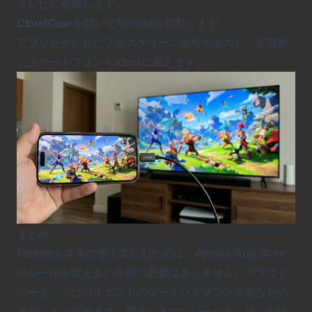
テレビに接続します。
CloudGear
を開いてFortniteを起動します。
アプリがテレビにフルスクリーン信号を出力し、実質的
にスマートフォンをXboxに変えます。
まとめ
Fortnite
を本来の形で楽しむために、AppleがApp Store
のルールを変えるのを待つ必要はありません。クラウド
ゲーミングはハイエンドのゲーミングマシンをあなたの
ポケットに収めます—買うべきコンソールも、追いかけ