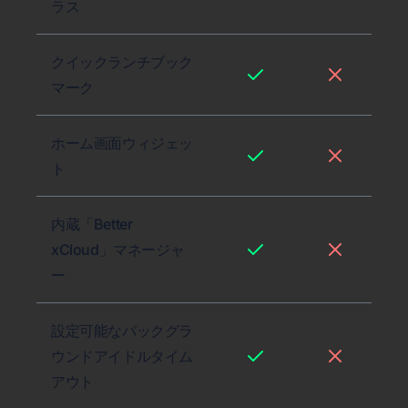
ラス
クイックランチブック
マーク
ホーム画面ウィジェッ
ト
内蔵「Better
xCloud」マネージャ
ー
設定可能なバックグラ
ウンドアイドルタイム
アウト