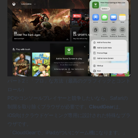
パート2：「プロ」な方法（最高のグラフィックとコント
ロール）
PCやコンソールプレイヤーと競争したいなら、Safariの
制限を取り除くブラウザが必要です。
CloudGear
は、
iOS向けクラウドゲーミング専用に設計された特殊なブラ
ウザです。
「CloudGearで、iPadがついにゲーム機になります。」