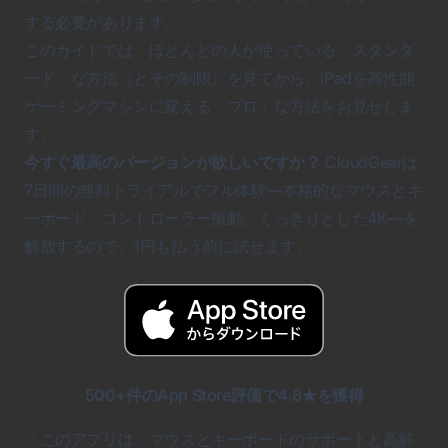
する必要があります。
このガイドでは、ほとんどの人が使っている「スタンダ
ード」な方法（とその制限）を見てから、iPadを高性能
ゲーミングマシンに変える「プロ」な方法をお見せしま
す。
今すぐ最高のバージョンが欲しいですか？
CloudGearは
7日間の無料トライアルでフル体験—本格的なマウスとキ
ーボード、コントローラー振動、くっきりとした4K—を
解放するので、1円も払う前に試せます。
500+件のApp Store評価で4.8★を獲得
「このアプリは、マウスとキーボードのサポートと高解