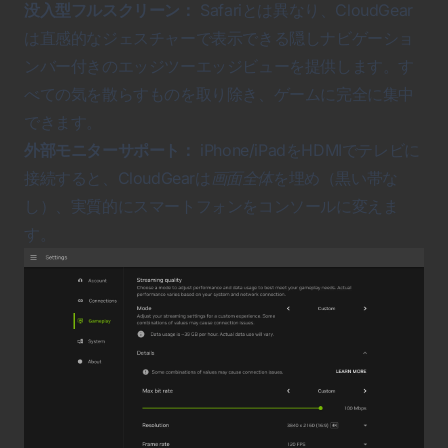
没入型フルスクリーン：
Safariとは異なり、CloudGear
は直感的なジェスチャーで表示できる隠しナビゲーショ
ンバー付きのエッジツーエッジビューを提供します。す
べての気を散らすものを取り除き、ゲームに完全に集中
できます。
外部モニターサポート：
iPhone/iPadをHDMIでテレビに
接続すると、CloudGearは
画面全体
を埋め（黒い帯な
し）、実質的にスマートフォンをコンソールに変えま
す。