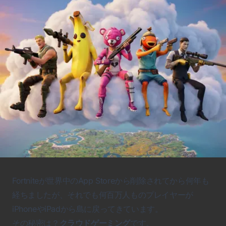
Fortnite
が世界中のApp Storeから削除されてから何年も
経ちましたが、それでも何百万人ものプレイヤーが
iPhoneやiPadから島に戻ってきています。
その秘密は？
クラウドゲーミング
です。