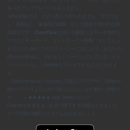
るべきアップグレードもありません。
Safari経由では、その一部しか得られません：マウスな
し、振動なし、解像度の制限、そして煩雑で部分的な画
面表示です。
CloudGear
は残りを解放します—本格的な
マウスとキーボード、コントローラー振動、そしてくっ
きりとした4Kのフルスクリーン—これにより、あなたの
iPhoneやiPadは、それをストリーミングしているハイエ
ンドマシンらしく
Fortnite
をプレイできるようになりま
す。
「GeForce NowとXcloudに完璧なブラウザで、Safariや
他のブラウザよりも比べ物にならないほど優れた体験で
す。」 — ★★★★★ App Storeレビュー
Fortnite
を本来あるべき形で降下する準備はできました
か？7日間の無料トライアルを始めましょう。