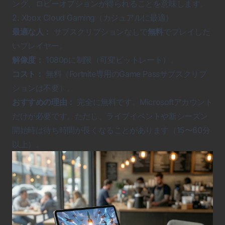
ング、ロビーオプションが得られることを意味します。
2. Xbox Cloud Gaming（カジュアルに最適）
最適な人：
サブスクリプションなしで
無料
でプレイした
いプレイヤー。
解像度：
1080pに制限（可変ビットレート）。
コスト：
無料（Fortnite専用のGame Passサブスクリプ
ションは不要）。
おすすめの理由：
完全に無料です。Microsoftアカウント
だけが必要です。ただし、ライブイベントや新シーズン
開始時は待ち時間が長くなることがあります（15〜60分
以上）。