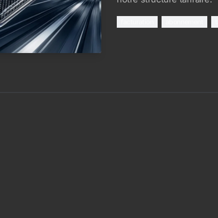
facturation
abonnement
t