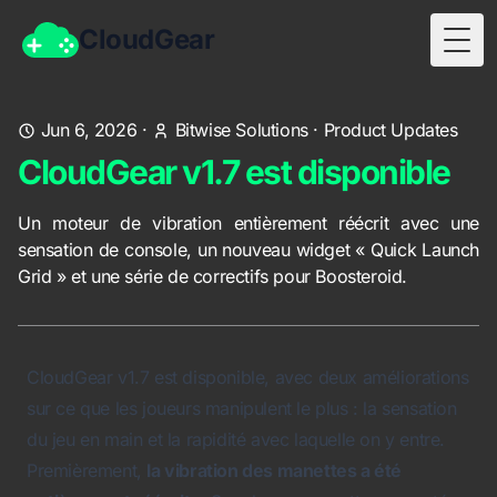
CloudGear
Togg
Jun 6, 2026
·
Bitwise Solutions
·
Product Updates
CloudGear v1.7 est disponible
Un moteur de vibration entièrement réécrit avec une
sensation de console, un nouveau widget « Quick Launch
Grid » et une série de correctifs pour Boosteroid.
CloudGear v1.7 est disponible, avec deux améliorations
sur ce que les joueurs manipulent le plus : la sensation
du jeu en main et la rapidité avec laquelle on y entre.
Premièrement,
la vibration des manettes a été