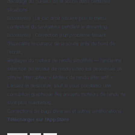
décalage du curseur de la souris dans certaines
situations.
Boosteroid : Le clic droit n’ouvre plus le menu
contextuel du navigateur pendant le streaming.
Boosteroid : Correction d’un problème faisant
disparaître le curseur de la souris près du bord de
l’écran.
Réglages du moteur de rendu simplifiés — l’ancienne
sélection du moteur de rendu vidéo est désormais un
simple interrupteur « Moteur de rendu alternatif ».
Laissez-le désactivé, sauf si vous constatez une
corruption graphique (les anciens moteurs de rendu ne
sont plus maintenus).
Corrections de bugs diverses et autres améliorations
Télécharger sur l’App Store