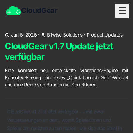
CloudGear
Togg
Jun 6, 2026
·
Bitwise Solutions
·
Product Updates
CloudGear v1.7 Update jetzt
verfügbar
Eine komplett neu entwickelte Vibrations-Engine mit
Konsolen-Feeling, ein neues „Quick Launch Grid“-Widget
und eine Reihe von Boosteroid-Korrekturen.
CloudGear v1.7 ist jetzt verfügbar — mit zwei
Verbesserungen an dem, womit Spielerinnen und
Spieler am meisten zu tun haben: wie sich das Spiel in