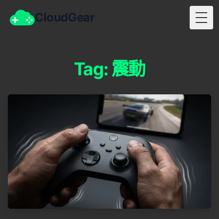
CloudGear
Togg
Tag: 震動