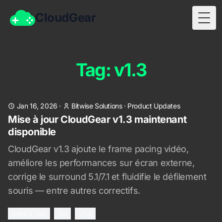
CloudGear
Togg
Tag: v1.3
Jan 16, 2026
·
Bitwise Solutions
·
Product Updates
Mise à jour CloudGear v1.3 maintenant
disponible
CloudGear v1.3 ajoute le frame pacing vidéo,
améliore les performances sur écran externe,
corrige le surround 5.1/7.1 et fluidifie le défilement
souris — entre autres correctifs.
mise à jour
ios
v1.3