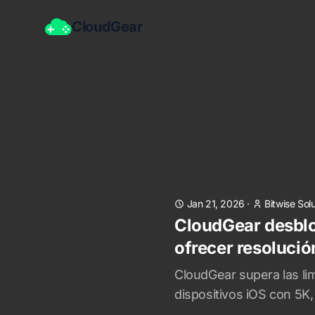
CloudGear
Jan 21, 2026
·
Bitwise Sol
CloudGear desblo
ofrecer resolució
CloudGear supera las lim
dispositivos iOS con 5K