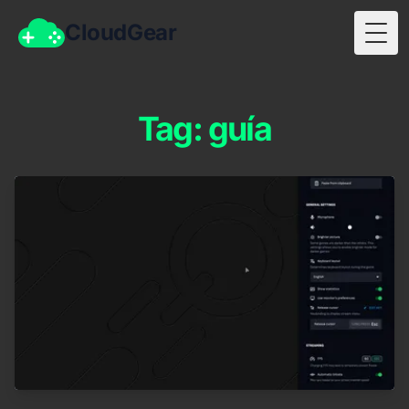
CloudGear
Togg
Tag: guía