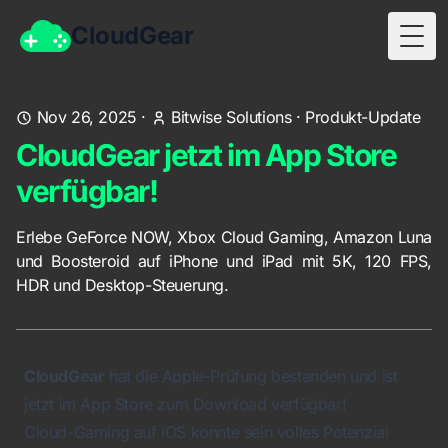
CloudGear
Togg
Nov 26, 2025
·
Bitwise Solutions
·
Produkt-Update
CloudGear jetzt im App Store
verfügbar!
Erlebe GeForce NOW, Xbox Cloud Gaming, Amazon Luna
und Boosteroid auf iPhone und iPad mit 5K, 120 FPS,
HDR und Desktop-Steuerung.
CloudGear
hat die Apple-Prüfung bestanden und ist
jetzt im App Store zum Download verfügbar!
Cloud-Gaming auf iOS konnte sein volles Potenzial